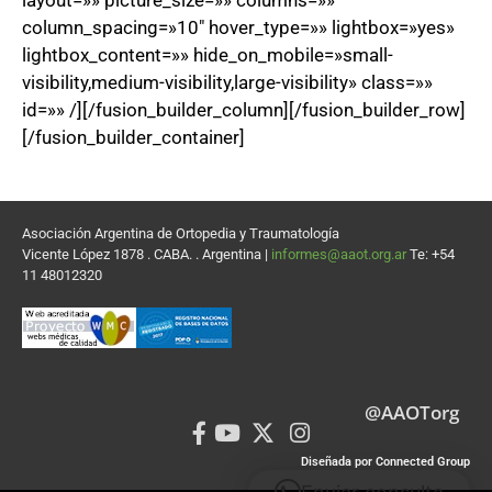
column_spacing=»10″ hover_type=»» lightbox=»yes»
lightbox_content=»» hide_on_mobile=»small-
visibility,medium-visibility,large-visibility» class=»»
id=»» /][/fusion_builder_column][/fusion_builder_row]
[/fusion_builder_container]
Asociación Argentina de Ortopedia y Traumatología
Vicente López 1878 . CABA. . Argentina |
informes@aaot.org.ar
Te: +54
11 48012320
@AAOTorg
Diseñada por Connected Group