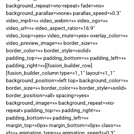
background_repeat=»no-repeat» fade=»no»
background_parallax=»none» parallax_speed=»0.3″
video_mp4=»» video_webm=»» video_ogv=»»
video_url=»» video_aspect_ratio=»16:9″
video_loop=»yes» video_mute=»yes» overlay_color=»»
video_preview_image=»» border_size=»»
border_color=»» border_style=»solid»
padding_top=»» padding_bottom=»» padding_left=»»
padding_right=»»][fusion_builder_row]
[fusion_builder_column type=»1_1″ layout=»1_1″
background_position=»left top» background_color=»»
border_size=»» border_color=»» border_style=»solid»
border_position=»all» spacing=»yes»
background_image=»» background_repeat=»no-
repeat» padding_top=»» padding_right=»»
padding_bottom=»» padding_left=»»
margin_top=»0px» margin_bottom=»0px» class=»»
id=»» animation_type=»» animation_speed=»0.3″