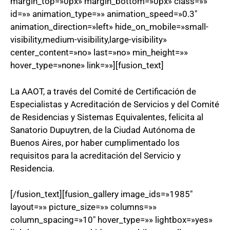
margin_top=»0px» margin_bottom=»0px» class=»»
id=»» animation_type=»» animation_speed=»0.3″
animation_direction=»left» hide_on_mobile=»small-
visibility,medium-visibility,large-visibility»
center_content=»no» last=»no» min_height=»»
hover_type=»none» link=»»][fusion_text]
La AAOT, a través del Comité de Certificación de
Especialistas y Acreditación de Servicios y del Comité
de Residencias y Sistemas Equivalentes, felicita al
Sanatorio Dupuytren, de la Ciudad Autónoma de
Buenos Aires, por haber cumplimentado los
requisitos para la acreditación del Servicio y
Residencia.
[/fusion_text][fusion_gallery image_ids=»1985″
layout=»» picture_size=»» columns=»»
column_spacing=»10″ hover_type=»» lightbox=»yes»