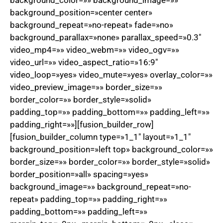
background_color=»» background_image=»»
background_position=»center center»
background_repeat=»no-repeat» fade=»no»
background_parallax=»none» parallax_speed=»0.3″
video_mp4=»» video_webm=»» video_ogv=»»
video_url=»» video_aspect_ratio=»16:9″
video_loop=»yes» video_mute=»yes» overlay_color=»»
video_preview_image=»» border_size=»»
border_color=»» border_style=»solid»
padding_top=»» padding_bottom=»» padding_left=»»
padding_right=»»][fusion_builder_row]
[fusion_builder_column type=»1_1″ layout=»1_1″
background_position=»left top» background_color=»»
border_size=»» border_color=»» border_style=»solid»
border_position=»all» spacing=»yes»
background_image=»» background_repeat=»no-
repeat» padding_top=»» padding_right=»»
padding_bottom=»» padding_left=»»