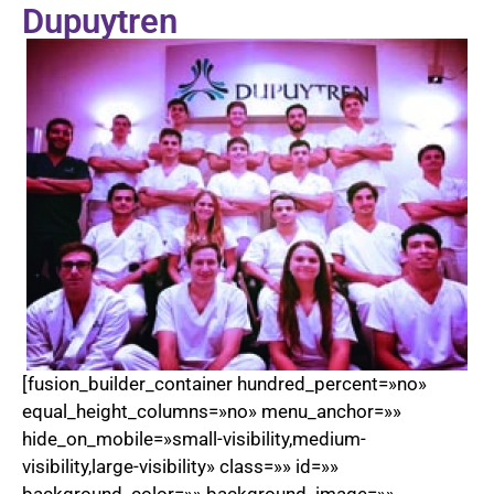
Dupuytren
[fusion_builder_container hundred_percent=»no»
equal_height_columns=»no» menu_anchor=»»
hide_on_mobile=»small-visibility,medium-
visibility,large-visibility» class=»» id=»»