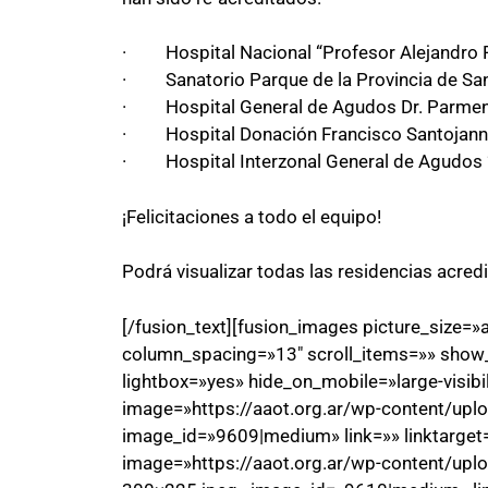
· Hospital Nacional “Profesor Alejandro P
· Sanatorio Parque de la Provincia de Sant
· Hospital General de Agudos Dr. Parmenio
· Hospital Donación Francisco Santojanni,
· Hospital Interzonal General de Agudos “P
¡Felicitaciones a todo el equipo!
Podrá visualizar todas las residencias acre
[/fusion_text][fusion_images picture_size
column_spacing=»13″ scroll_items=»» show
lightbox=»yes» hide_on_mobile=»large-visibil
image=»https://aaot.org.ar/wp-content/up
image_id=»9609|medium» link=»» linktarget=
image=»https://aaot.org.ar/wp-content/