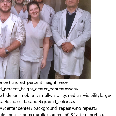
=»no» hundred_percent_height=»no»
d_percent_height_center_content=»yes»
ide_on_mobile=»small-visibility,medium-visibility,large-
=»» class=»» id=»» background_color=»»
»center center» background_repeat=»no-repeat»
ble_mobile=»no» parallax_speed=»0.3″ video_mp4=»»