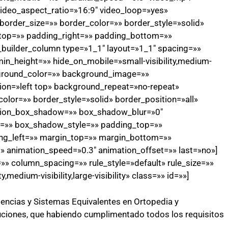
ideo_aspect_ratio=»16:9″ video_loop=»yes»
order_size=»» border_color=»» border_style=»solid»
top=»» padding_right=»» padding_bottom=»»
n_builder_column type=»1_1″ layout=»1_1″ spacing=»»
min_height=»» hide_on_mobile=»small-visibility,medium-
background_color=»» background_image=»»
on=»left top» background_repeat=»no-repeat»
olor=»» border_style=»solid» border_position=»all»
sion_box_shadow=»» box_shadow_blur=»0″
=»» box_shadow_style=»» padding_top=»»
ng_left=»» margin_top=»» margin_bottom=»»
t» animation_speed=»0.3″ animation_offset=»» last=»no»]
» column_spacing=»» rule_style=»default» rule_size=»»
,medium-visibility,large-visibility» class=»» id=»»]
encias y Sistemas Equivalentes en Ortopedia y
ituciones, que habiendo cumplimentado todos los requisitos