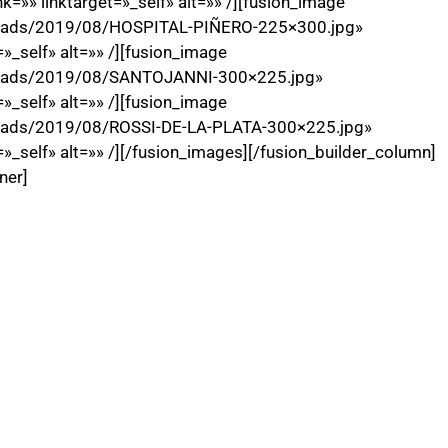
»» linktarget=»_self» alt=»» /][fusion_image
ploads/2019/08/HOSPITAL-PIÑERO-225×300.jpg»
»_self» alt=»» /][fusion_image
ploads/2019/08/SANTOJANNI-300×225.jpg»
»_self» alt=»» /][fusion_image
ploads/2019/08/ROSSI-DE-LA-PLATA-300×225.jpg»
_self» alt=»» /][/fusion_images][/fusion_builder_column]
ner]