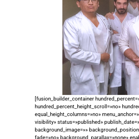
[fusion_builder_container hundred_percent
hundred_percent_height_scroll=»no» hundre
equal_height_columns=»no» menu_anchor=»» h
visibility» status=»published» publish_date
background_image=»» background_position=
fade=»no» background_parallax=»none» ena