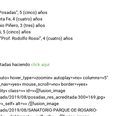
osadas”, 5 (cinco) años
a Fe, 4 (cuatro) años
 Piñero, 3 (tres) años
 5 (cinco) años
rof. Rodolfo Rossi”, 4 (cuatro) años
ditadas haciendo
click aquí
=»auto» hover_type=»zoomin» autoplay=»no» columns=»5″
_nav=»yes» mouse_scroll=»no» border=»yes»
ity» class=»» id=»»][fusion_image
loads/2019/08/posadas_res_acreditada-300×169.jpg»
»_self» alt=»» /][fusion_image
uploads/2019/08/SANATORIO-PARQUE-DE-ROSARIO-