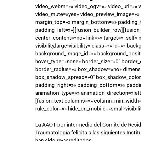
video_webm=»» video_ogv=»» video_url=»» v
video_mute=»yes» video_preview_image=»» b
margin_top=»» margin_bottom=»» padding_
padding_left=»»][fusion_builder_row][fusio
center_content=»no» link=»» target=»_self» 
visibility,large-visibility» class=»» id=»» 
background_image_id=»» background_positi
hover_type=»none» border_size=»0″ border_c
border_radius=»» box_shadow=»no» dimen
box_shadow_spread=»0″ box_shadow_color
padding_right=»» padding_bottom=»» paddi
animation_type=»» animation_direction=»lef
[fusion_text columns=»» column_min_width=»
rule_color=»» hide_on_mobile=»small-visibility
La AAOT por intermedio del Comité de Resid
Traumatología felicita a las siguientes Inst
han sido re-acreditados.