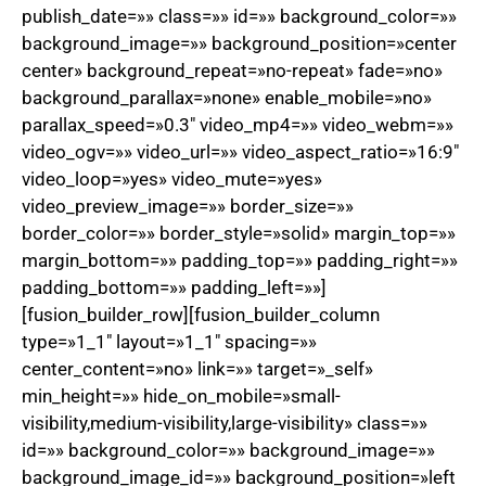
publish_date=»» class=»» id=»» background_color=»»
background_image=»» background_position=»center
center» background_repeat=»no-repeat» fade=»no»
background_parallax=»none» enable_mobile=»no»
parallax_speed=»0.3″ video_mp4=»» video_webm=»»
video_ogv=»» video_url=»» video_aspect_ratio=»16:9″
video_loop=»yes» video_mute=»yes»
video_preview_image=»» border_size=»»
border_color=»» border_style=»solid» margin_top=»»
margin_bottom=»» padding_top=»» padding_right=»»
padding_bottom=»» padding_left=»»]
[fusion_builder_row][fusion_builder_column
type=»1_1″ layout=»1_1″ spacing=»»
center_content=»no» link=»» target=»_self»
min_height=»» hide_on_mobile=»small-
visibility,medium-visibility,large-visibility» class=»»
id=»» background_color=»» background_image=»»
background_image_id=»» background_position=»left