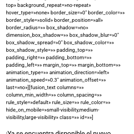
top» background_repeat=»no-repeat»
hover_type=»none» border_size=»0″ border_color=»»
border_style=»solid» border_position=»all»
border_radius=»» box_shadow=»no»
dimension_box_shadow=»» box_shadow_blur=»0″
box_shadow_spread=»0″ box_shadow_color=»»
box_shadow_style=»» padding_top=»»
padding_right=»» padding_bottom=»»
padding_left=»» margin_top=»» margin_bottom=»»
animation_type=»» animation_direction=»left»
animation_speed=»0.3″ animation_offset=»»
last=»no»][fusion_text columns=»»
column_min_width=»» column_spacing=»»
rule_style=»default» rule_size=»» rule_color=»»
hide_on_mobile=»small-visibility,medium-
visibility,large-visibility» class=»» id=»»]
¡Ya se encuentra disponible el nuevo