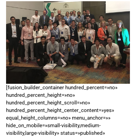
[fusion_builder_container hundred_percent=»no»
hundred_percent_height=»no»
hundred_percent_height_scroll=»no»
hundred_percent_height_center_content=»yes»
equal_height_columns=»no» menu_anchor=»»
hide_on_mobile=»small-visibility,medium-
visibility,large-visibility» status=»published»