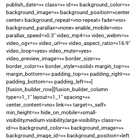
publish_date=»» class=»» id=»» background_color=»»
background_image=»» background_position=»center
center» background_repeat=»no-repeat» fade=»no»
background_parallax=»none» enable_mobile=»no»
parallax_speed=»0.3″ video_mp4=»» video_webm=»»
video_ogv=»» video_url=»» video_aspect_ratio=»16:9″
video_loop=»yes» video_mute=»yes»
video_preview_image=»» border_size=»»
border_color=»» border_style=»solid» margin_top=»»
margin_bottom=»» padding_top=»» padding_right=»»
padding_bottom=»» padding_left=»»]
[fusion_builder_row][fusion_builder_column
type=»1_1″ layout=»1_1″ spacing=»»
center_content=»no» link=»» target=»_self»
min_height=»» hide_on_mobile=»small-
visibility,medium-visibility,large-visibility» class=»»
id=»» background_color=»» background_image=»»
background_image_id=»» background_position=»left