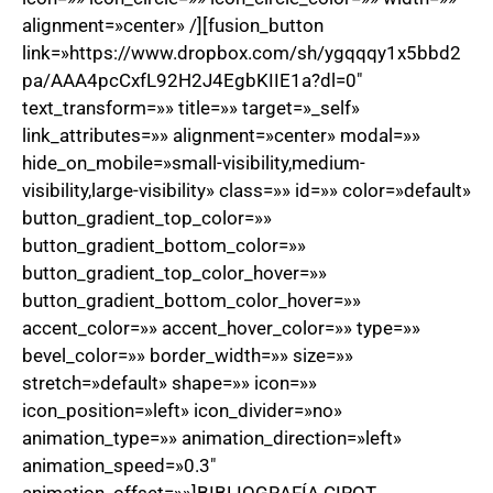
alignment=»center» /][fusion_button
link=»https://www.dropbox.com/sh/ygqqqy1x5bbd2
pa/AAA4pcCxfL92H2J4EgbKIIE1a?dl=0″
text_transform=»» title=»» target=»_self»
link_attributes=»» alignment=»center» modal=»»
hide_on_mobile=»small-visibility,medium-
visibility,large-visibility» class=»» id=»» color=»default»
button_gradient_top_color=»»
button_gradient_bottom_color=»»
button_gradient_top_color_hover=»»
button_gradient_bottom_color_hover=»»
accent_color=»» accent_hover_color=»» type=»»
bevel_color=»» border_width=»» size=»»
stretch=»default» shape=»» icon=»»
icon_position=»left» icon_divider=»no»
animation_type=»» animation_direction=»left»
animation_speed=»0.3″