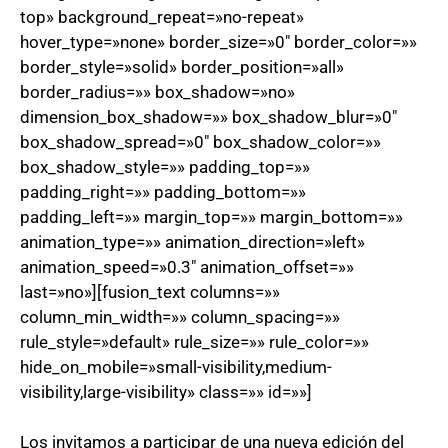
top» background_repeat=»no-repeat»
hover_type=»none» border_size=»0″ border_color=»»
border_style=»solid» border_position=»all»
border_radius=»» box_shadow=»no»
dimension_box_shadow=»» box_shadow_blur=»0″
box_shadow_spread=»0″ box_shadow_color=»»
box_shadow_style=»» padding_top=»»
padding_right=»» padding_bottom=»»
padding_left=»» margin_top=»» margin_bottom=»»
animation_type=»» animation_direction=»left»
animation_speed=»0.3″ animation_offset=»»
last=»no»][fusion_text columns=»»
column_min_width=»» column_spacing=»»
rule_style=»default» rule_size=»» rule_color=»»
hide_on_mobile=»small-visibility,medium-
visibility,large-visibility» class=»» id=»»]
Los invitamos a participar de una nueva edición del