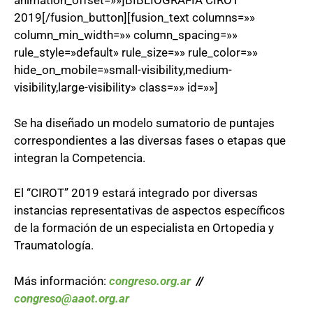
animation_offset=»»]BIBLIOGRAFÍA CIROT
2019[/fusion_button][fusion_text columns=»»
column_min_width=»» column_spacing=»»
rule_style=»default» rule_size=»» rule_color=»»
hide_on_mobile=»small-visibility,medium-
visibility,large-visibility» class=»» id=»»]
Se ha diseñado un modelo sumatorio de puntajes
correspondientes a las diversas fases o etapas que
integran la Competencia.
El “CIROT” 2019 estará integrado por diversas
instancias representativas de aspectos específicos
de la formación de un especialista en Ortopedia y
Traumatología.
Más información:
congreso.org.ar
//
congreso@aaot.org.ar