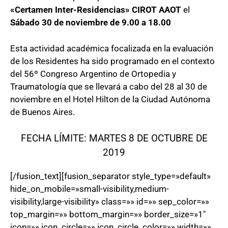
«Certamen Inter-Residencias» CIROT AAOT
el
Sábado 30 de noviembre de 9.00 a 18.00
Esta actividad académica focalizada en la evaluación
de los Residentes ha sido programado en el contexto
del 56º Congreso Argentino de Ortopedia y
Traumatología que se llevará a cabo del 28 al 30 de
noviembre en el Hotel Hilton de la Ciudad Autónoma
de Buenos Aires.
FECHA LÍMITE: MARTES 8 DE OCTUBRE DE
2019
[/fusion_text][fusion_separator style_type=»default»
hide_on_mobile=»small-visibility,medium-
visibility,large-visibility» class=»» id=»» sep_color=»»
top_margin=»» bottom_margin=»» border_size=»1″
icon=»» icon_circle=»» icon_circle_color=»» width=»»