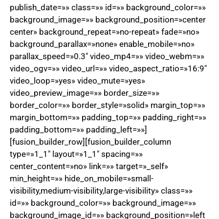
publish_date=»» class=»» id=»» background_color=»»
background_image=»» background_position=»center
center» background_repeat=»no-repeat» fade=»no»
background_parallax=»none» enable_mobile=»no»
parallax_speed=»0.3″ video_mp4=»» video_webm=»»
video_ogv=»» video_url=»» video_aspect_ratio=»16:9″
video_loop=»yes» video_mute=»yes»
video_preview_image=»» border_size=»»
border_color=»» border_style=»solid» margin_top=»»
margin_bottom=»» padding_top=»» padding_right=»»
padding_bottom=»» padding_left=»»]
[fusion_builder_row][fusion_builder_column
type=»1_1″ layout=»1_1″ spacing=»»
center_content=»no» link=»» target=»_self»
min_height=»» hide_on_mobile=»small-
visibility,medium-visibility,large-visibility» class=»»
id=»» background_color=»» background_image=»»
background_image_id=»» background_position=»left