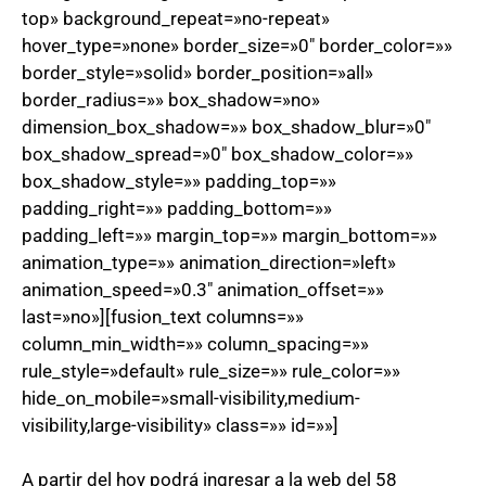
top» background_repeat=»no-repeat»
hover_type=»none» border_size=»0″ border_color=»»
border_style=»solid» border_position=»all»
border_radius=»» box_shadow=»no»
dimension_box_shadow=»» box_shadow_blur=»0″
box_shadow_spread=»0″ box_shadow_color=»»
box_shadow_style=»» padding_top=»»
padding_right=»» padding_bottom=»»
padding_left=»» margin_top=»» margin_bottom=»»
animation_type=»» animation_direction=»left»
animation_speed=»0.3″ animation_offset=»»
last=»no»][fusion_text columns=»»
column_min_width=»» column_spacing=»»
rule_style=»default» rule_size=»» rule_color=»»
hide_on_mobile=»small-visibility,medium-
visibility,large-visibility» class=»» id=»»]
A partir del hoy podrá ingresar a la web del 58