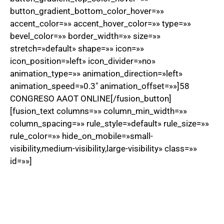
button_gradient_bottom_color_hover=»»
accent_color=»» accent_hover_color=»» type=»»
bevel_color=»» border_width=»» size=»»
stretch=»default» shape=»» icon=»»
icon_position=»left» icon_divider=»no»
animation_type=»» animation_direction=»left»
animation_speed=»0.3″ animation_offset=»»]58
CONGRESO AAOT ONLINE[/fusion_button]
[fusion_text columns=»» column_min_width=»»
column_spacing=»» rule_style=»default» rule_size=»»
rule_color=»» hide_on_mobile=»small-
visibility,medium-visibility,large-visibility» class=»»
id=»»]
.
.