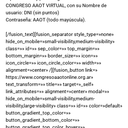
CONGRESO AAOT VIRTUAL, con su Nombre de
usuario: DNI (sin puntos)
Contraseña: AAOT (todo mayúscula).
[/fusion_text][fusion_separator style_type=»none»
hide_on_mobile=»small-visibility,medium-visibility»
class=»» id=»» sep_color=»» top_margin=»»
bottom_margin=»» border_size=»» icon=»»
icon_circle=»» icon_circle_color=»» width=»»
alignment=»center» /][fusion_button link=»
https://www.congresoaaotonline.org.ar»
text_transform=»» title=»» target=»_self»
link_attributes=»» alignment=»center» modal=»»
hide_on_mobile=»small-visibility,medium-
visibility,large-visibility» class=»» id=»» color=»default»
button_gradient_top_color=»»
button_gradient_bottom_color=»»
button_gradient_top_color_hover=»»