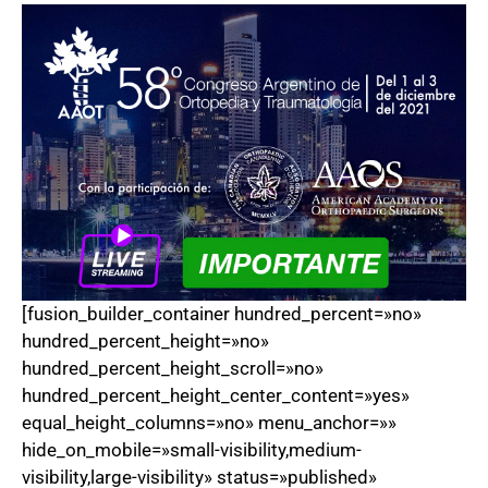
[fusion_builder_container hundred_percent=»no»
hundred_percent_height=»no»
hundred_percent_height_scroll=»no»
hundred_percent_height_center_content=»yes»
equal_height_columns=»no» menu_anchor=»»
hide_on_mobile=»small-visibility,medium-
visibility,large-visibility» status=»published»