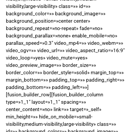
visibility,large-visibility» class=»» id=»»
background_color=»» background_image=»»
background_position=»center center»
background_repeat=»no-repeat» fade=»no»
background_parallax=»none» enable_mobile=»no»
parallax_speed=»0.3″ video_mp4=»» video_webm=»»
video_ogv=»» video_url=»» video_aspect_ratio=»16:9″
video_loop=»yes» video_mute=»yes»
video_preview_image=»» border_size=»»
border_color=»» border_style=»solid» margin_top=»»
margin_bottom=»» padding_top=»» padding_right=»»
padding_bottom=»» padding_left=»»]
[fusion_builder_row][fusion_builder_column
type=»1_1″ layout=»1_1″ spacing=»»
center_content=»no» link=»» target=»_self»
min_height=»» hide_on_mobile=»small-
visibility,medium-visibility,large-visibility» class=»»
id=»» background_color=»» background_image=»»