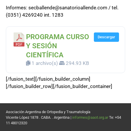
Informes: secballende@sanatorioallende.com / tel.
(0351) 4269240 int. 1283
PROGRAMA CURSO
Descargar
Y SESIÓN
CIENTÍFICA
1 archivo(s)
294.93 KB
[/fusion_text][/fusion_builder_column]
[/fusion_builder_row][/fusion_builder_container]
Asociación Argentina de Ortopedia y Traumatología
Vicente López 1878 . CABA. . Argentina |
informes@aaot.org.ar
Te: +54
11 48012320