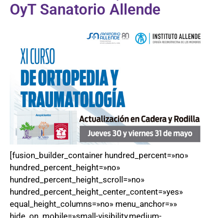
OyT Sanatorio Allende
[fusion_builder_container hundred_percent=»no»
hundred_percent_height=»no»
hundred_percent_height_scroll=»no»
hundred_percent_height_center_content=»yes»
equal_height_columns=»no» menu_anchor=»»
hide_on_mobile=»small-visibility,medium-