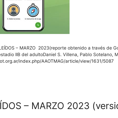
DOS – MARZO 2023(reporte obtenido a través de Goog
estadio IIB del adultoDaniel S. Villena, Pablo Sotelano, 
aaot.org.ar/index.php/AAOTMAG/article/view/1631/5087 
DOS – MARZO 2023 (versi