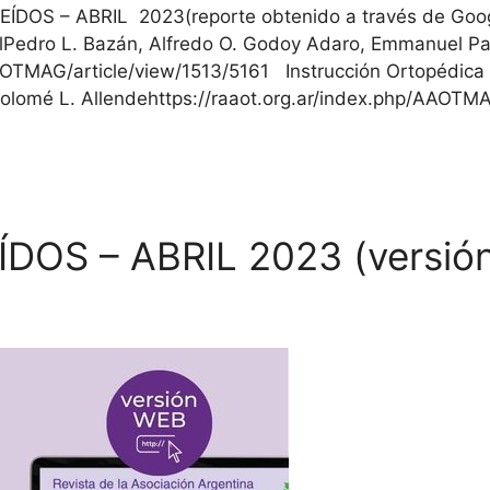
OS – ABRIL 2023(reporte obtenido a través de Googl
alPedro L. Bazán, Alfredo O. Godoy Adaro, Emmanuel Pad
AOTMAG/article/view/1513/5161 Instrucción Ortopédica
rtolomé L. Allendehttps://raaot.org.ar/index.php/AAOTM
DOS – ABRIL 2023 (versió