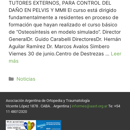
TUTORES EXTERNOS, PARA CONTROL DEL
DAÑO EN PELVIS Y MMII El curso está dirigido
fundamentalmente a residentes en proceso de
formación que hayan realizado el curso básico
de “Osteosíntesis en modelo simulado”. Director
GeneralDr. Guido Carabelli DirectoresDr. Hernán
Aguilar Ramírez Dr. Marcos Avalos Simbero
Viernes 30 de junio.Centro de Destrezas …
Leer
más
Noticias
Asociación Argentina de Ortopedia y Traumatología
Vicente López 1878 . CABA. . Argentina |
informes@aaot.org.ar
Te: +54
11 48012320