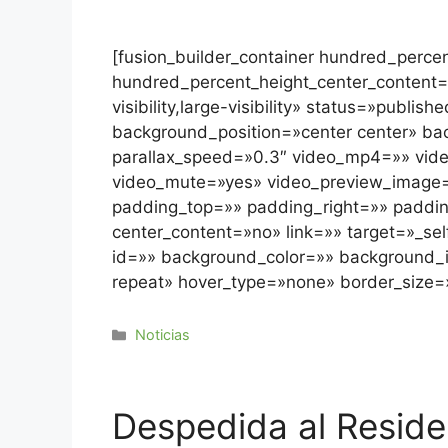
[fusion_builder_container hundred_perc
hundred_percent_height_center_content=
visibility,large-visibility» status=»pub
background_position=»center center» b
parallax_speed=»0.3″ video_mp4=»» vide
video_mute=»yes» video_preview_image=»
padding_top=»» padding_right=»» padding
center_content=»no» link=»» target=»_self
id=»» background_color=»» background_
repeat» hover_type=»none» border_size
Noticias
Despedida al Resid