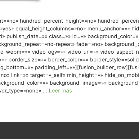
ent=»no» hundred_percent_height=»no» hundred_percent
»yes» equal_height_columns=»no» menu_anchor=»» hide
lished» publish_date=»» class=»» id=»» background_colo
ackground_repeat=»no-repeat» fade=»no» background_
o_webm=»» video_ogv=»» video_url=»» video_aspect_ra
» border_size=»» border_color=»» border_style=»soli
_bottom=»» padding_left=»»][fusion_builder_row][fusi
no» link=»» target=»_self» min_height=»» hide_on_mobi
d=»» background_color=»» background_image=»» backgrou
over_type=»none» …
Leer más