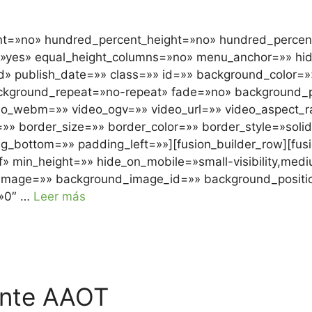
ent=»no» hundred_percent_height=»no» hundred_percent
»yes» equal_height_columns=»no» menu_anchor=»» hide
lished» publish_date=»» class=»» id=»» background_colo
ackground_repeat=»no-repeat» fade=»no» background_
o_webm=»» video_ogv=»» video_url=»» video_aspect_ra
» border_size=»» border_color=»» border_style=»soli
_bottom=»» padding_left=»»][fusion_builder_row][fusi
» min_height=»» hide_on_mobile=»small-visibility,medium-
image=»» background_image_id=»» background_positio
=»0″ …
Leer más
ente AAOT