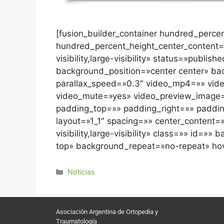
[fusion_builder_container hundred_perc
hundred_percent_height_center_content=
visibility,large-visibility» status=»pub
background_position=»center center» b
parallax_speed=»0.3″ video_mp4=»» vide
video_mute=»yes» video_preview_image=»
padding_top=»» padding_right=»» padding
layout=»1_1″ spacing=»» center_content=»
visibility,large-visibility» class=»» i
top» background_repeat=»no-repeat» h
Noticias
Asociación Argentina de Ortopedia y
Traumatología