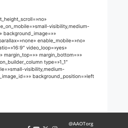
_height_scroll=»no»
_on_mobile=»small-visibility,medium-
r=»» background_image=»»
parallax=»none» enable_mobile=»no»
tio=»16:9″ video_loop=»yes»
d» margin_top=»» margin_bottom=»»
on_builder_column type=»1_1″
le=»small-visibility,medium-
nd_image_id=»» background_position=»left
@AAOTorg