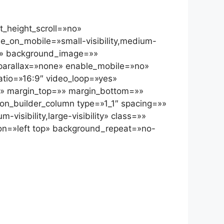
_height_scroll=»no»
_on_mobile=»small-visibility,medium-
r=»» background_image=»»
parallax=»none» enable_mobile=»no»
tio=»16:9″ video_loop=»yes»
d» margin_top=»» margin_bottom=»»
on_builder_column type=»1_1″ spacing=»»
visibility,large-visibility» class=»»
n=»left top» background_repeat=»no-