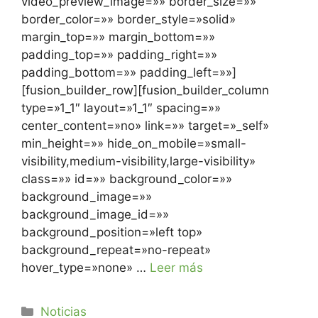
video_preview_image=»» border_size=»»
border_color=»» border_style=»solid»
margin_top=»» margin_bottom=»»
padding_top=»» padding_right=»»
padding_bottom=»» padding_left=»»]
[fusion_builder_row][fusion_builder_column
type=»1_1″ layout=»1_1″ spacing=»»
center_content=»no» link=»» target=»_self»
min_height=»» hide_on_mobile=»small-
visibility,medium-visibility,large-visibility»
class=»» id=»» background_color=»»
background_image=»»
background_image_id=»»
background_position=»left top»
background_repeat=»no-repeat»
hover_type=»none» …
Leer más
Noticias