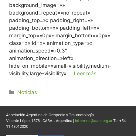
background_image=»»
background_repeat=»no-repeat»
padding_top=»» padding_right=»»
padding_bottom=»» padding_left=»»
margin_top=»0px» margin_bottom=»0px»
class=»» id=»» animation_type=»»
animation_speed=»0.3″
animation_direction=»left»
hide_on_mobile=»small-visibility,medium-
visibility,large-visibility» …
Leer más
Noticias
Asociación Argentina de Ortopedia y Traumatología
Vicente López 1878 . CABA. . Argentina |
informes@aaot.org.ar
Te: +54
11 48012320