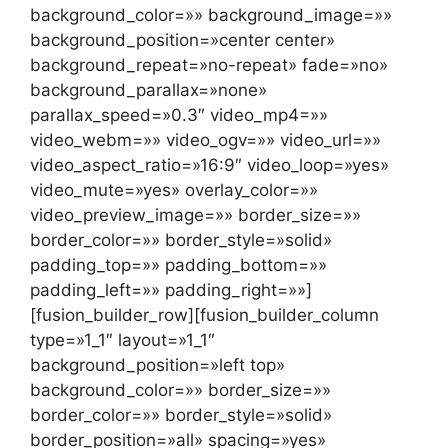
background_color=»» background_image=»»
background_position=»center center»
background_repeat=»no-repeat» fade=»no»
background_parallax=»none»
parallax_speed=»0.3″ video_mp4=»»
video_webm=»» video_ogv=»» video_url=»»
video_aspect_ratio=»16:9″ video_loop=»yes»
video_mute=»yes» overlay_color=»»
video_preview_image=»» border_size=»»
border_color=»» border_style=»solid»
padding_top=»» padding_bottom=»»
padding_left=»» padding_right=»»]
[fusion_builder_row][fusion_builder_column
type=»1_1″ layout=»1_1″
background_position=»left top»
background_color=»» border_size=»»
border_color=»» border_style=»solid»
border_position=»all» spacing=»yes»