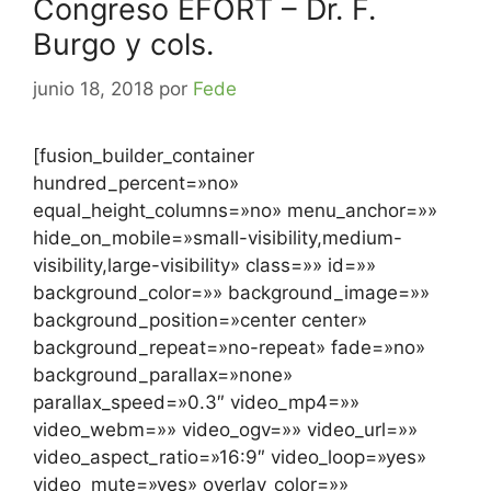
Congreso EFORT – Dr. F.
Burgo y cols.
junio 18, 2018
por
Fede
[fusion_builder_container
hundred_percent=»no»
equal_height_columns=»no» menu_anchor=»»
hide_on_mobile=»small-visibility,medium-
visibility,large-visibility» class=»» id=»»
background_color=»» background_image=»»
background_position=»center center»
background_repeat=»no-repeat» fade=»no»
background_parallax=»none»
parallax_speed=»0.3″ video_mp4=»»
video_webm=»» video_ogv=»» video_url=»»
video_aspect_ratio=»16:9″ video_loop=»yes»
video_mute=»yes» overlay_color=»»