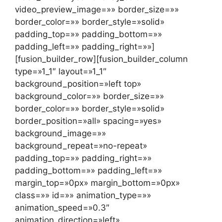
video_preview_image=»» border_size=»»
border_color=»» border_style=»solid»
padding_top=»» padding_bottom=»»
padding_left=»» padding_right=»»]
[fusion_builder_row][fusion_builder_column
type=»1_1″ layout=»1_1″
background_position=»left top»
background_color=»» border_size=»»
border_color=»» border_style=»solid»
border_position=»all» spacing=»yes»
background_image=»»
background_repeat=»no-repeat»
padding_top=»» padding_right=»»
padding_bottom=»» padding_left=»»
margin_top=»0px» margin_bottom=»0px»
class=»» id=»» animation_type=»»
animation_speed=»0.3″
animation_direction=»left»