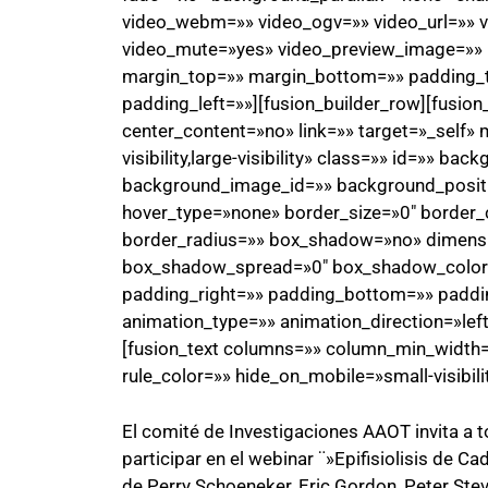
video_webm=»» video_ogv=»» video_url=»» v
video_mute=»yes» video_preview_image=»» b
margin_top=»» margin_bottom=»» padding_
padding_left=»»][fusion_builder_row][fusio
center_content=»no» link=»» target=»_self» 
visibility,large-visibility» class=»» id=»» 
background_image_id=»» background_positi
hover_type=»none» border_size=»0″ border_c
border_radius=»» box_shadow=»no» dimen
box_shadow_spread=»0″ box_shadow_color
padding_right=»» padding_bottom=»» paddi
animation_type=»» animation_direction=»lef
[fusion_text columns=»» column_min_width=»
rule_color=»» hide_on_mobile=»small-visibility
El comité de Investigaciones AAOT invita a t
participar en el webinar ¨»Epifisiolisis de C
de Perry Schoeneker, Eric Gordon, Peter Steve