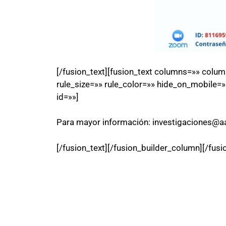
[/fusion_text][fusion_text columns=»» colu
rule_size=»» rule_color=»» hide_on_mobile=»sma
id=»»]
Para mayor información: investigaciones@aa
[/fusion_text][/fusion_builder_column][/fusi