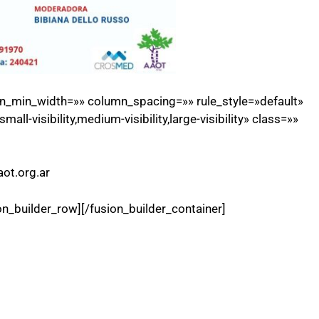
mn_min_width=»» column_spacing=»» rule_style=»default»
ll-visibility,medium-visibility,large-visibility» class=»»
ot.org.ar
on_builder_row][/fusion_builder_container]