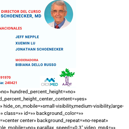
=»no» hundred_percent_height=»no»
d_percent_height_center_content=»yes»
ide_on_mobile=»small-visibility,medium-visibility,large-
=»» class=»» id=»» background_color=»»
»center center» background_repeat=»no-repeat»
ble_mobile=»no» parallax_speed=»0.3″ video_mp4=»»