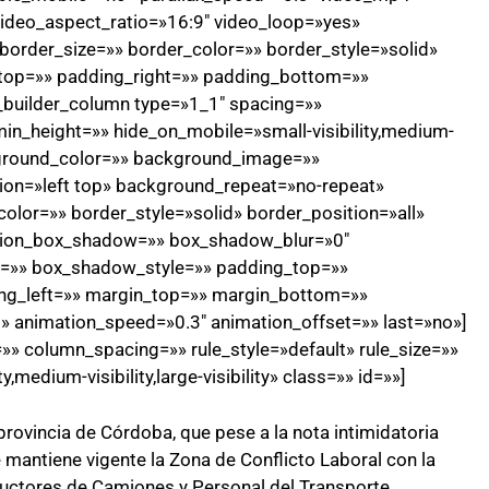
ideo_aspect_ratio=»16:9″ video_loop=»yes»
order_size=»» border_color=»» border_style=»solid»
top=»» padding_right=»» padding_bottom=»»
n_builder_column type=»1_1″ spacing=»»
min_height=»» hide_on_mobile=»small-visibility,medium-
background_color=»» background_image=»»
on=»left top» background_repeat=»no-repeat»
olor=»» border_style=»solid» border_position=»all»
sion_box_shadow=»» box_shadow_blur=»0″
=»» box_shadow_style=»» padding_top=»»
ng_left=»» margin_top=»» margin_bottom=»»
t» animation_speed=»0.3″ animation_offset=»» last=»no»]
» column_spacing=»» rule_style=»default» rule_size=»»
,medium-visibility,large-visibility» class=»» id=»»]
rovincia de Córdoba, que pese a la nota intimidatoria
 mantiene vigente la Zona de Conflicto Laboral con la
nductores de Camiones y Personal del Transporte