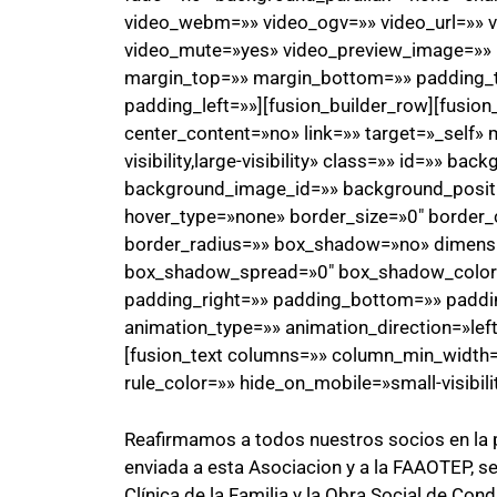
video_webm=»» video_ogv=»» video_url=»» v
video_mute=»yes» video_preview_image=»» b
margin_top=»» margin_bottom=»» padding_
padding_left=»»][fusion_builder_row][fusio
center_content=»no» link=»» target=»_self» 
visibility,large-visibility» class=»» id=»» 
background_image_id=»» background_positi
hover_type=»none» border_size=»0″ border_c
border_radius=»» box_shadow=»no» dimen
box_shadow_spread=»0″ box_shadow_color
padding_right=»» padding_bottom=»» paddi
animation_type=»» animation_direction=»lef
[fusion_text columns=»» column_min_width=»
rule_color=»» hide_on_mobile=»small-visibility
Reafirmamos a todos nuestros socios en la p
enviada a esta Asociacion y a la FAAOTEP, se
Clínica de la Familia y la Obra Social de Co