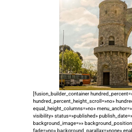
[fusion_builder_container hundred_percent
hundred_percent_height_scroll=»no» hundre
equal_height_columns=»no» menu_anchor=»» h
visibility» status=»published» publish_date
background_image=»» background_position=
fade=»no» background_parallax=»none» ena