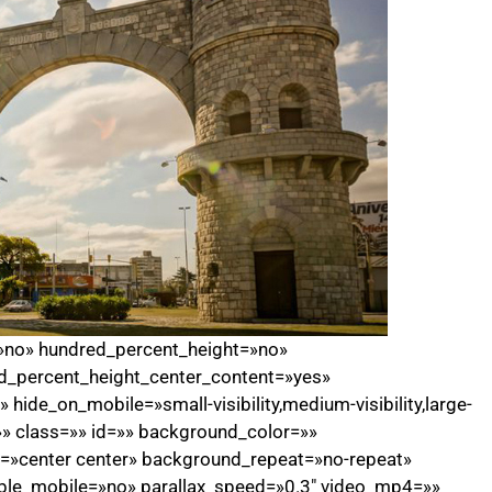
=»no» hundred_percent_height=»no»
d_percent_height_center_content=»yes»
ide_on_mobile=»small-visibility,medium-visibility,large-
=»» class=»» id=»» background_color=»»
»center center» background_repeat=»no-repeat»
ble_mobile=»no» parallax_speed=»0.3″ video_mp4=»»