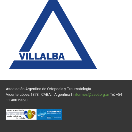
Asociación Argentina de Ortopedia y Traumatología
Vicente López 1878 . CABA. . Argentina |
informes@aaot.org.ar
Te: +54
11 48012320