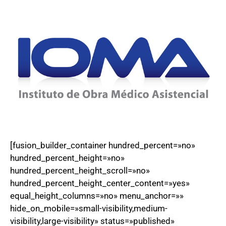
[fusion_builder_container hundred_percent=»no»
hundred_percent_height=»no»
hundred_percent_height_scroll=»no»
hundred_percent_height_center_content=»yes»
equal_height_columns=»no» menu_anchor=»»
hide_on_mobile=»small-visibility,medium-
visibility,large-visibility» status=»published»