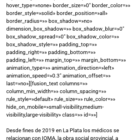
hover_type=»none» border_size=»0″ border_color=»»
border_style=»solid» border_position=»all»
border_radius=»» box_shadow=»no»
dimension_box_shadow=»» box_shadow_blur=»0″
box_shadow_spread=»0″ box_shadow_color=»»
box_shadow_style=»» padding_top=»»
padding_right=»» padding_bottom=»»
padding_left=»» margin_top=»» margin_bottom=»»
animation_type=»» animation_direction=»left»
animation_speed=»0.3″ animation_offset=»»
last=»no»][fusion_text columns=»»
column_min_width=»» column_spacing=»»
rule_style=»default» rule_size=»» rule_color=»»
hide_on_mobile=»small-visibility,medium-
visibility,large-visibility» class=»» id=»»]
Desde fines de 2019 en La Plata los médicos se
relacionan con IOMA, la obra social provincial, a