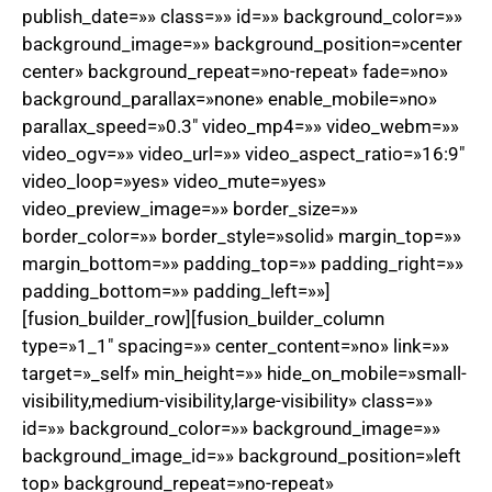
publish_date=»» class=»» id=»» background_color=»»
background_image=»» background_position=»center
center» background_repeat=»no-repeat» fade=»no»
background_parallax=»none» enable_mobile=»no»
parallax_speed=»0.3″ video_mp4=»» video_webm=»»
video_ogv=»» video_url=»» video_aspect_ratio=»16:9″
video_loop=»yes» video_mute=»yes»
video_preview_image=»» border_size=»»
border_color=»» border_style=»solid» margin_top=»»
margin_bottom=»» padding_top=»» padding_right=»»
padding_bottom=»» padding_left=»»]
[fusion_builder_row][fusion_builder_column
type=»1_1″ spacing=»» center_content=»no» link=»»
target=»_self» min_height=»» hide_on_mobile=»small-
visibility,medium-visibility,large-visibility» class=»»
id=»» background_color=»» background_image=»»
background_image_id=»» background_position=»left
top» background_repeat=»no-repeat»