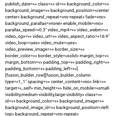
publish_date=»» class=»» id=»» background_color=»»
background_image=»» background_position=»center
center» background_repeat=»no-repeat» fade=»no»
background_parallax=»none» enable_mobile=»no»
parallax_speed=»0.3″ video_mp4=»» video_webm=»»
video_ogv=»» video_url=»» video_aspect_ratio=»16:9″
video_loop=»yes» video_mute=»yes»
video_preview_image=»» border_size=»»
border_color=»» border_style=»solid» margin_top=»»
margin_bottom=»» padding_top=»» padding_right=»»
padding_bottom=»» padding_left=»»]
[fusion_builder_row][fusion_builder_column
type=»1_1″ spacing=»» center_content=»no» link=»»
target=»_self» min_height=»» hide_on_mobile=»small-
visibility,medium-visibility,large-visibility» class=»»
id=»» background_color=»» background_image=»»
background_image_id=»» background_position=»left
top» background_repeat=»no-repeat»