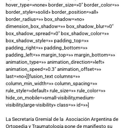
hover_type=»none» border_size=»0″ border_color=»»
border_style=»solid» border_position=»all»
border_radius=»» box_shadow=»no»
dimension_box_shadow=»» box_shadow_blur=»0″
box_shadow_spread=»0″ box_shadow_color=»»
box_shadow_style=»» padding_top=»»
padding_right=»» padding_bottom=»»
padding_left=»» margin_top=»» margin_bottom=»»
animation_type=»» animation_direction=»left»
animation_speed=»0.3″ animation_offset=»»
last=»no»][fusion_text columns=»»
column_min_width=»» column_spacing=»»
rule_style=»default» rule_size=»» rule_color=»»
hide_on_mobile=»small-visibility,medium-
visibility,large-visibility» class=»» id=»»]
La Secretaría Gremial de la Asociación Argentina de
Ortopedia y Traumatología pone de manifiesto su