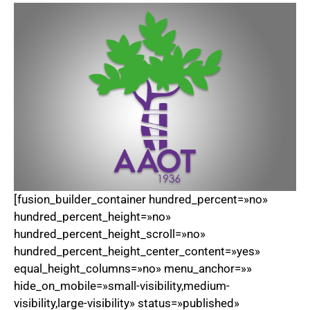
[fusion_builder_container hundred_percent=»no»
hundred_percent_height=»no»
hundred_percent_height_scroll=»no»
hundred_percent_height_center_content=»yes»
equal_height_columns=»no» menu_anchor=»»
hide_on_mobile=»small-visibility,medium-
visibility,large-visibility» status=»published»