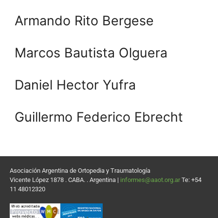
Armando Rito Bergese
Marcos Bautista Olguera
Daniel Hector Yufra
Guillermo Federico Ebrecht
Asociación Argentina de Ortopedia y Traumatología
Vicente López 1878 . CABA. . Argentina |
informes@aaot.org.ar
Te: +54
11 48012320