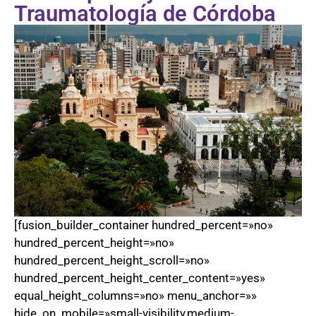
Traumatología de Córdoba
[fusion_builder_container hundred_percent=»no»
hundred_percent_height=»no»
hundred_percent_height_scroll=»no»
hundred_percent_height_center_content=»yes»
equal_height_columns=»no» menu_anchor=»»
hide_on_mobile=»small-visibility,medium-