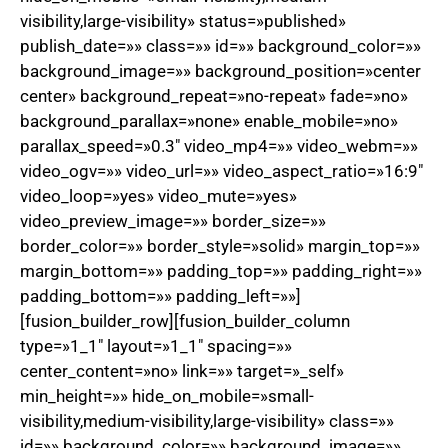
visibility,large-visibility» status=»published»
publish_date=»» class=»» id=»» background_color=»»
background_image=»» background_position=»center
center» background_repeat=»no-repeat» fade=»no»
background_parallax=»none» enable_mobile=»no»
parallax_speed=»0.3″ video_mp4=»» video_webm=»»
video_ogv=»» video_url=»» video_aspect_ratio=»16:9″
video_loop=»yes» video_mute=»yes»
video_preview_image=»» border_size=»»
border_color=»» border_style=»solid» margin_top=»»
margin_bottom=»» padding_top=»» padding_right=»»
padding_bottom=»» padding_left=»»]
[fusion_builder_row][fusion_builder_column
type=»1_1″ layout=»1_1″ spacing=»»
center_content=»no» link=»» target=»_self»
min_height=»» hide_on_mobile=»small-
visibility,medium-visibility,large-visibility» class=»»
id=»» background_color=»» background_image=»»