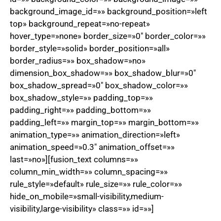
background_image_id=»» background_position=»left
top» background_repeat=»no-repeat»
hover_type=»none» border_size=»0″ border_color=»»
border_style=»solid» border_position=»all»
border_radius=»» box_shadow=»no»
dimension_box_shadow=»» box_shadow_blur=»0″
box_shadow_spread=»0″ box_shadow_color=»»
box_shadow_style=»» padding_top=»»
padding_right=»» padding_bottom=»»
padding_left=»» margin_top=»» margin_bottom=»»
animation_type=»» animation_direction=»left»
animation_speed=»0.3″ animation_offset=»»
last=»no»][fusion_text columns=»»
column_min_width=»» column_spacing=»»
rule_style=»default» rule_size=»» rule_color=»»
hide_on_mobile=»small-visibility,medium-
visibility,large-visibility» class=»» id=»»]