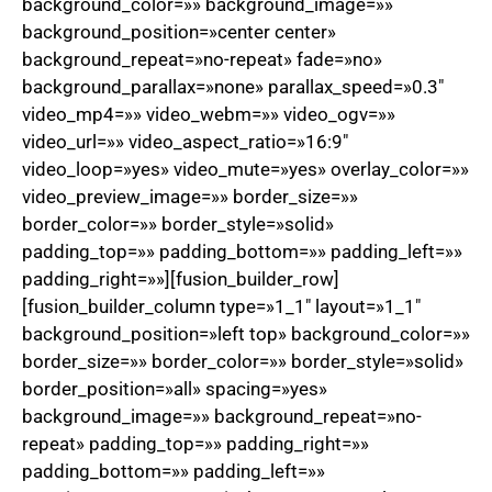
background_color=»» background_image=»»
background_position=»center center»
background_repeat=»no-repeat» fade=»no»
background_parallax=»none» parallax_speed=»0.3″
video_mp4=»» video_webm=»» video_ogv=»»
video_url=»» video_aspect_ratio=»16:9″
video_loop=»yes» video_mute=»yes» overlay_color=»»
video_preview_image=»» border_size=»»
border_color=»» border_style=»solid»
padding_top=»» padding_bottom=»» padding_left=»»
padding_right=»»][fusion_builder_row]
[fusion_builder_column type=»1_1″ layout=»1_1″
background_position=»left top» background_color=»»
border_size=»» border_color=»» border_style=»solid»
border_position=»all» spacing=»yes»
background_image=»» background_repeat=»no-
repeat» padding_top=»» padding_right=»»
padding_bottom=»» padding_left=»»