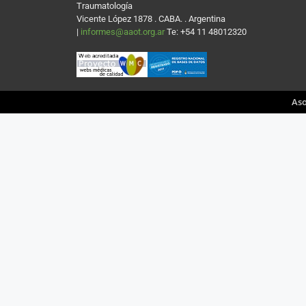
Traumatología
Vicente López 1878 . CABA. . Argentina
|
informes@aaot.org.ar
Te: +54 11 48012320
Aso