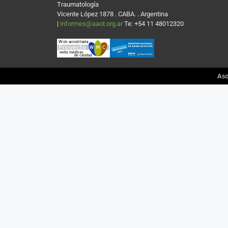
Traumatología
Vicente López 1878 . CABA. . Argentina
|
informes@aaot.org.ar
Te: +54 11 48012320
Aso