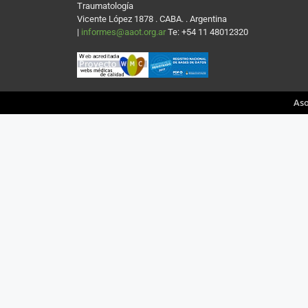
Traumatología
Vicente López 1878 . CABA. . Argentina
|
informes@aaot.org.ar
Te: +54 11 48012320
Aso