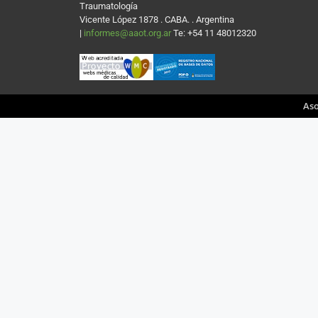
Traumatología
Vicente López 1878 . CABA. . Argentina
|
informes@aaot.org.ar
Te: +54 11 48012320
Aso