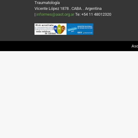
Traumatología
Vicente López 1878 . CABA. . Argentina
|
informes@aaot.org.ar
Te: +54 11 48012320
Aso