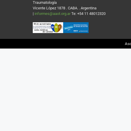
Traumatología
Vicente López 1878 . CABA. . Argentina
|
informes@aaot.org.ar
Te: +54 11 48012320
Aso