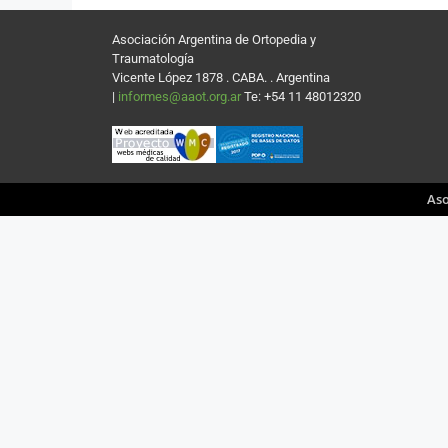
Asociación Argentina de Ortopedia y
Traumatología
Vicente López 1878 . CABA. . Argentina
|
informes@aaot.org.ar
Te: +54 11 48012320
Aso