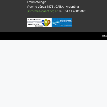
Traumatología
Vicente López 1878 . CABA. . Argentina
|
informes@aaot.org.ar
Te: +54 11 48012320
Aso