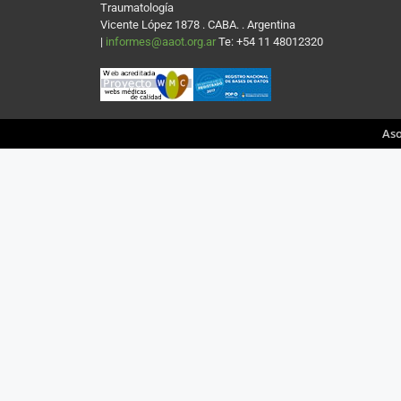
Traumatología
Vicente López 1878 . CABA. . Argentina
|
informes@aaot.org.ar
Te: +54 11 48012320
Aso