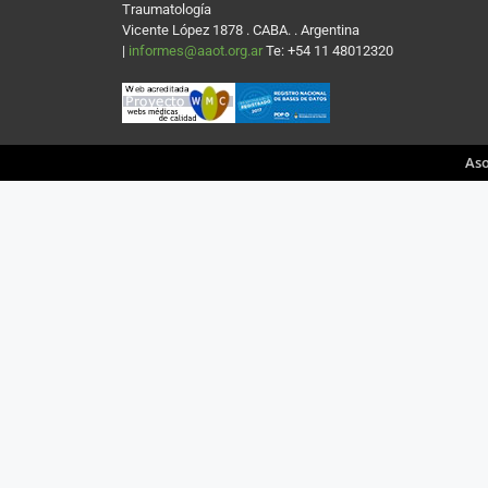
Traumatología
Vicente López 1878 . CABA. . Argentina
|
informes@aaot.org.ar
Te: +54 11 48012320
Aso