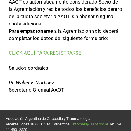
AAOT es automáticamente considerado Socio de
la Agremiación y recibe todos los beneficios dentro
de la cuota societaria AAOT, sin abonar ninguna
cuota adicional.
Para empadronarse
a la Agremiación solo deberá
completar los datos del siguiente formulario:
CLICK AQUÍ PARA REGISTRARSE
Saludos cordiales,
Dr. Walter F. Martinez
Secretario Gremial AAOT
Asociación Argentina de Ortopedia y Traumatología
Vicente López 1878 . CABA. . Argentina |
informes@aaot.org.ar
Te: +54
11 48012320