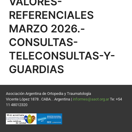
VALORES-
REFERENCIALES
MARZO 2026.-
CONSULTAS-
TELECONSULTAS-Y-
GUARDIAS
Asociación Argentina de Ortopedia y Traumatología
Vicente López 1878 . CABA. . Argentina |
informes@aaot.org.ar
Te: +54
11 48012320