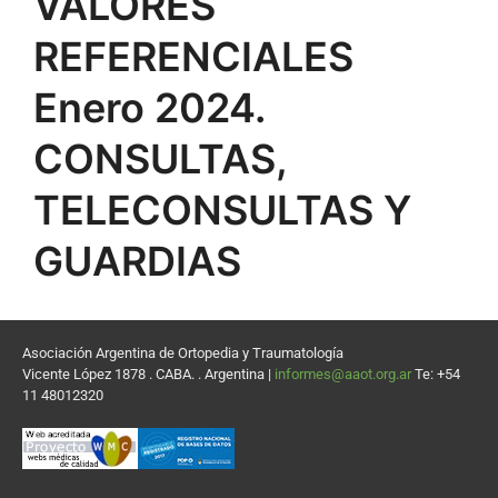
VALORES
REFERENCIALES
Enero 2024.
CONSULTAS,
TELECONSULTAS Y
GUARDIAS
Asociación Argentina de Ortopedia y Traumatología
Vicente López 1878 . CABA. . Argentina |
informes@aaot.org.ar
Te: +54
11 48012320