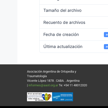
Tamaño del archivo
Recuento de archivos
Fecha de creación
m
Última actualización
m
Asociación Argentina de Ortopedia y
Traumatología
Vicente López 1878 . CABA. . Argentina
|
informes@aaot.org.ar
Te: +54 11 48012320