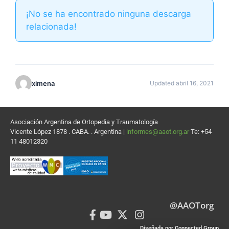
¡No se ha encontrado ninguna descarga
relacionada!
ximena
Updated abril 16, 2021
Asociación Argentina de Ortopedia y Traumatología
Vicente López 1878 . CABA. . Argentina |
informes@aaot.org.ar
Te: +54
11 48012320
@AAOTorg
Diseñada por Connected Group