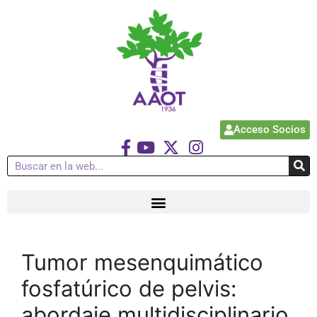
Acceso Socios
Tumor mesenquimático
fosfatúrico de pelvis:
abordaje multidisciplinario