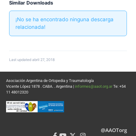
Similar Downloads
¡No se ha encontrado ninguna descarga
relacionada!
Last updated abril 27, 2018
Asociación Argentina de Ortopedia y Traumatología
Vicente López 1878 . CABA. . Argentina |
informes@aaot.org.ar
Te: +54
11 48012320
@AAOTorg