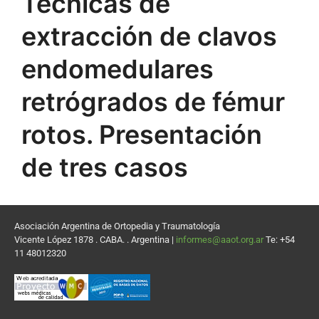
Técnicas de
extracción de clavos
endomedulares
retrógrados de fémur
rotos. Presentación
de tres casos
Asociación Argentina de Ortopedia y Traumatología
Vicente López 1878 . CABA. . Argentina |
informes@aaot.org.ar
Te: +54
11 48012320