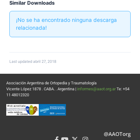
Similar Downloads
¡No se ha encontrado ninguna descarga
relacionada!
Last updated abril 27, 2018
Asociación Argentina de Ortopedia y Traumatología
Vicente López 1878 . CABA. . Argentina |
informes@aaot.org.ar
Te: +54
11 48012320
@AAOTorg