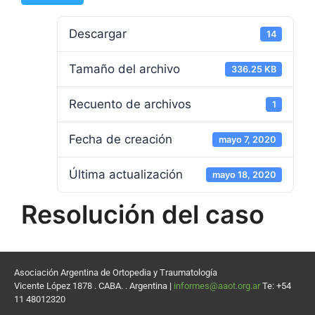
Descargar
14
Tamaño del archivo
336.25 KB
Recuento de archivos
1
Fecha de creación
mayo 7, 2020
Última actualización
mayo 18, 2020
Resolución del caso
Asociación Argentina de Ortopedia y Traumatología
Vicente López 1878 . CABA. . Argentina |
informes@aaot.org.ar
Te: +54
11 48012320