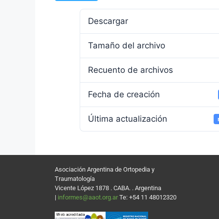
Descargar
Tamaño del archivo
Recuento de archivos
Fecha de creación
Última actualización
Asociación Argentina de Ortopedia y
Traumatología
Vicente López 1878 . CABA. . Argentina
|
informes@aaot.org.ar
Te: +54 11 48012320