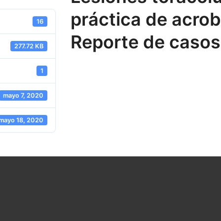
práctica de acrob
16
Reporte de casos
277.72 KB
1
mayo 7, 2020
mayo 18, 2020