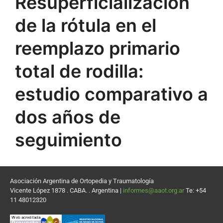
Resuperficialización
de la rótula en el
reemplazo primario
total de rodilla:
estudio comparativo a
dos años de
seguimiento
Asociación Argentina de Ortopedia y Traumatología
Vicente López 1878 . CABA. . Argentina |
informes@aaot.org.ar
Te: +54
11 48012320