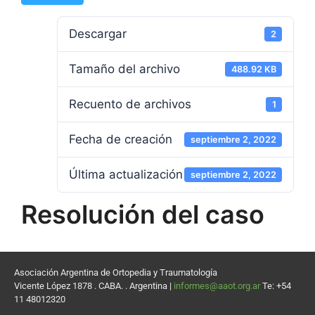
Descargar
2
Tamaño del archivo
488.92 KB
Recuento de archivos
1
Fecha de creación
septiembre 2, 2022
Última actualización
septiembre 2, 2022
Resolución del caso
Asociación Argentina de Ortopedia y Traumatología
Vicente López 1878 . CABA. . Argentina |
informes@aaot.org.ar
Te: +54
11 48012320