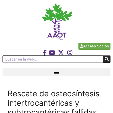
Acceso Socios
Rescate de osteosíntesis
intertrocantéricas y
subtrocantéricas fallidas