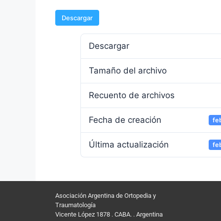
Descargar
Descargar
Tamaño del archivo
Recuento de archivos
Fecha de creación
fe
Última actualización
fe
Asociación Argentina de Ortopedia y
Traumatología
Vicente López 1878 . CABA. . Argentina