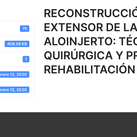
RECONSTRUCCIÓ
EXTENSOR DE LA
75
ALOINJERTO: TÉ
408.56 KB
QUIRÚRGICA Y 
1
REHABILITACIÓN
brero 12, 2020
brero 12, 2020