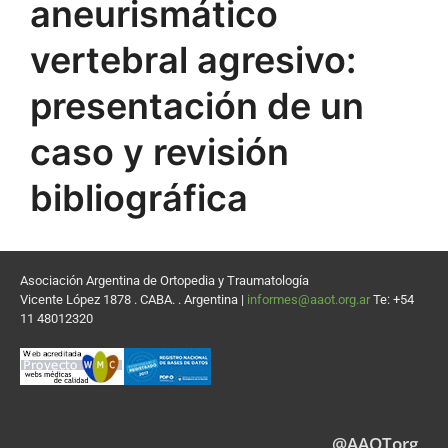
aneurismático
vertebral agresivo:
presentación de un
caso y revisión
bibliográfica
Asociación Argentina de Ortopedia y Traumatología
Vicente López 1878 . CABA. . Argentina |
informes@aaot.org.ar
Te: +54
11 48012320
@AAOTorg