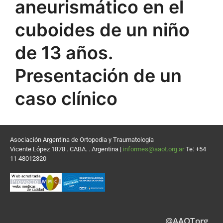
aneurismático en el
cuboides de un niño
de 13 años.
Presentación de un
caso clínico
Asociación Argentina de Ortopedia y Traumatología
Vicente López 1878 . CABA. . Argentina |
informes@aaot.org.ar
Te: +54
11 48012320
@AAOTorg