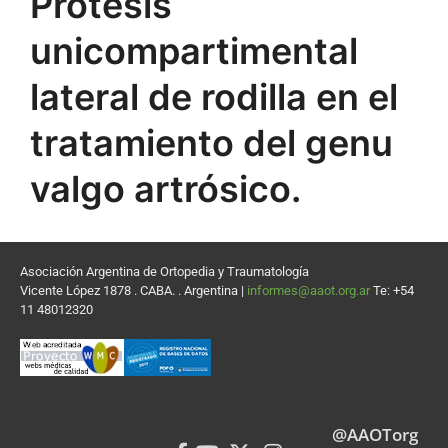
Prótesis
unicompartimental
lateral de rodilla en el
tratamiento del genu
valgo artrósico.
Asociación Argentina de Ortopedia y Traumatología
Vicente López 1878 . CABA. . Argentina |
informes@aaot.org.ar
Te: +54
11 48012320
@AAOTorg