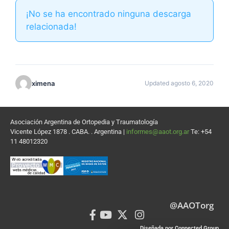
¡No se ha encontrado ninguna descarga
relacionada!
ximena
Updated agosto 6, 2020
Asociación Argentina de Ortopedia y Traumatología
Vicente López 1878 . CABA. . Argentina |
informes@aaot.org.ar
Te: +54
11 48012320
@AAOTorg
Diseñada por Connected Group